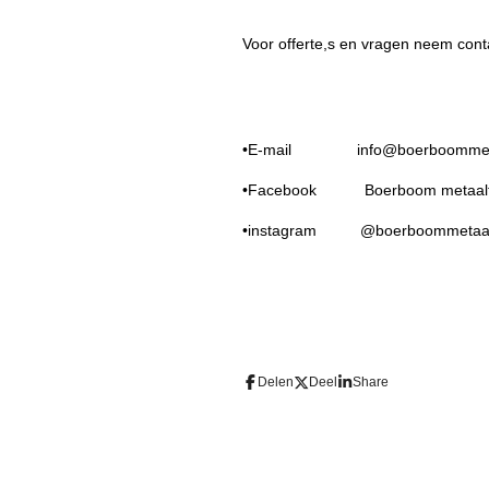
Voor offerte,s en vragen neem cont
•E-mail info@boerboommetaal
•Facebook Boerboom metaalt
•instagram @boerboommetaalt
Delen
Deel
Share